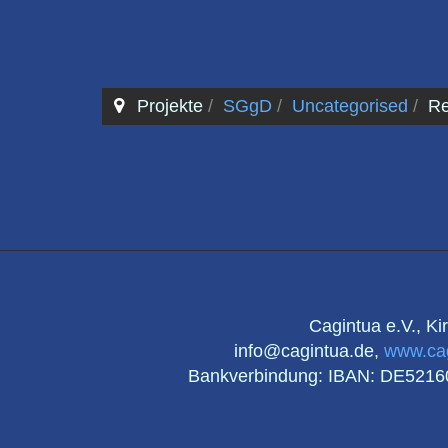
Projekte
SGgD
Uncategorised
Re
Cagintua e.V., K
info@cagintua.de,
www.ca
Bankverbindung: IBAN: DE521