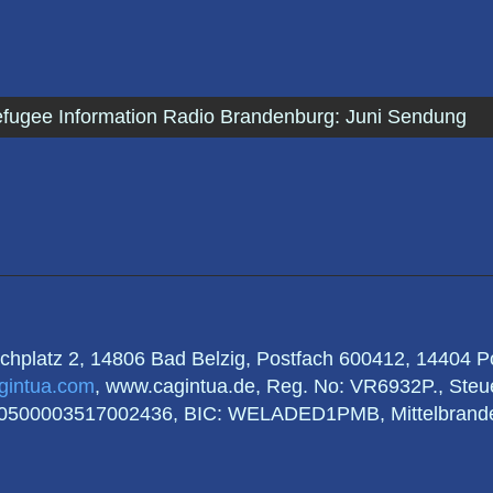
fugee Information Radio Brandenburg: Juni Sendung
irchplatz 2, 14806 Bad Belzig, Postfach 600412, 14404
gintua.com
, www.cagintua.de, Reg. No: VR6932P., St
60500003517002436, BIC: WELADED1PMB, Mittelbrande