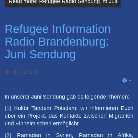
Read more: Refugee Radio Sendung im Juli
Refugee Information
Radio Brandenburg:
Juni Sendung
Hits: 17276
Em
In unserer Juni Sendung gab es folgende Themen:
(1) Kultür Tandem Potsdam: wir informieren Euch
über ein Projekt, das Kontakte zwischen Migranten
und Einheimischen ermöglicht.
(2) Ramadan in Syrien, Ramadan in Afrika,