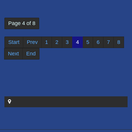
Page 4 of 8
Start
Prev
1
2
3
4
5
6
7
8
Next
End